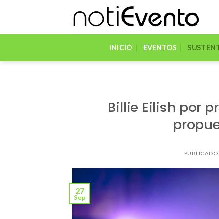
Skip
to
content
INICIO
EVENTOS
SUSTENT
Billie Eilish por
propue
PUBLICADO
27
Sep