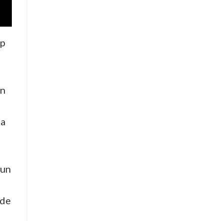
op
en
o
 a
 un
 de