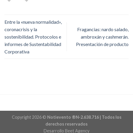
Entre la «nueva normalidad»,
coronacrisis y la
Fragancias: nardo salado,
sostenibilidad. Protocolos e
ambroxán y cashmerán.
informes de Sustentabilidad
Presentación de producto
Corporativa
Copyright 2026 ©
Notievento ®N◦2.638.716 | Todos los
derechos reservados
Desarrollo Beet Agency