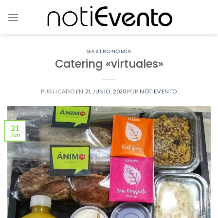
Skip
to
content
GASTRONOMÍA
Catering «virtuales»
PUBLICADO EN
21 JUNIO, 2020
POR
NOTIEVENTO
21
Jun