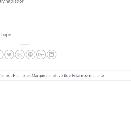
muy hablador
chapó.
ismo de Reuniones
. Marque como favorito el
Enlace permanente
.