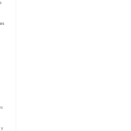
a
as
es
 y