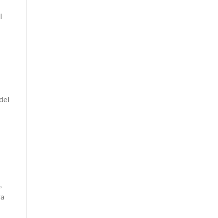
l
del
,
ra